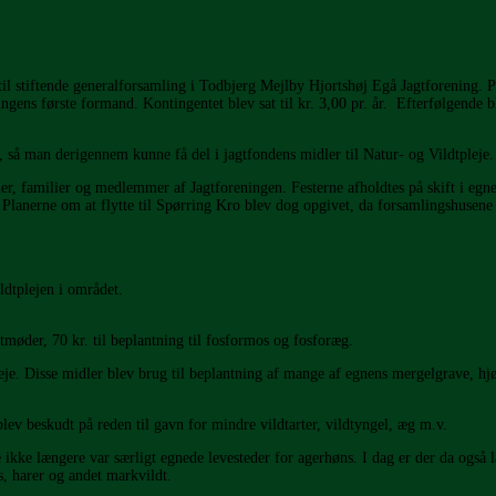
stiftende generalforsamling i Todbjerg Mejlby Hjortshøj Egå Jagtforening. På
gens første formand. Kontingentet blev sat til kr. 3,00 pr. år. Efterfølgende b
så man derigennem kunne få del i jagtfondens midler til Natur- og Vildtpleje.
nner, familier og medlemmer af Jagtfore­ningen. Festerne afholdtes på skift i 
Planer­ne om at flytte til Spørring Kro blev dog opgivet, da forsamlingshusene n
ildtplejen i området.
agtmøder, 70 kr. til beplantning til fosfor­mos og fosforæg.
leje. Disse midler blev brug til beplantning af mange af egnens mergelgrave, h
lev beskudt på reden til gavn for mindre vildtarter, vildtyngel, æg m.v.
e ikke længere var særligt egnede leve­steder for agerhøns. I dag er der da og
, harer og andet markvildt.