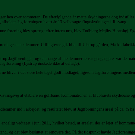
ger hen over sommeren. De efterføl­gende år måtte skydningerne dog indstilles 
 afholder Jagtforeningen hvert år 13 velbesøgte flugtskydninger i Risvang.
enne forening blev sprængt efter intern uro, blev Todbjerg Mejlby Hjortshøj E
tforeningens medlemmer. Udflugterne gik bl.a. til Ulstrup gården, Maskinfabri
up Jagtforeninger, og da mange af medlemmerne var gengangere, var det naturl
gtforening (Lystrup ønskede ikke at deltage).
 bliver i det store hele taget godt modtaget, ligesom Jagtforeningens medlemm
Risvangsvej at etablere en golfbane. Kombinationen af klubhusets skydebane og 
mmer ind i arbejdet, og resultatet blev, at Jagtforeningens areal på ca. ½ h
deligt vedtaget i juni 2011, hvilket betød, at arealet, der er lejet af kommun
d, og det blev besluttet at renovere det. På det tidspunkt havde Jagtforeninge