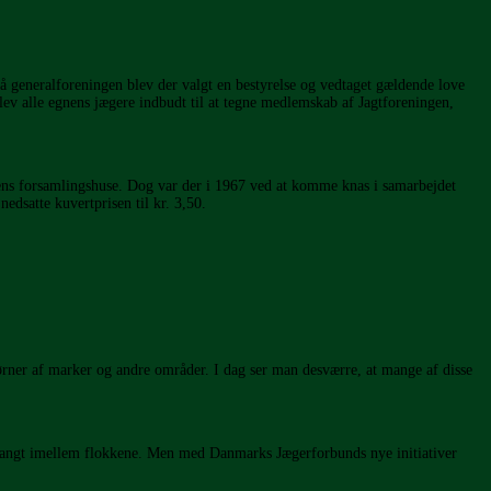
 generalforeningen blev der valgt en bestyrelse og vedtaget gældende love
lev alle egnens jægere indbudt til at tegne medlemskab af Jagtforeningen,
egnens forsamlingshuse. Dog var der i 1967 ved at komme knas i samarbejdet
edsatte kuvertprisen til kr. 3,50.
jørner af marker og andre områder. I dag ser man desværre, at mange af disse
så langt imellem flokkene. Men med Danmarks Jægerforbunds nye initiativer