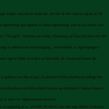
pga. krigen, men skydes skulle der, det blev så bare med bue og pil på Ole
gå Jagtforening igen medlem af Dansk Jagtforening, som nu har ændret navn
kken ”Thyregod”, Vildtreservatet Kalø, Frijsenborg og Århus Dyrehave for blot
igt at diskutere en sammenlægning. Det bevirkede, at Jagtforeningen i
er også er flinke til at give en hånd med, når situationen kræver det.
en golfbane var ikke så god, så naboerne så helst skydebanen nedlagt eller
a med skydebane og klubhus skulle bevares og indarbejdes i Aarhus Kommu­
en, er sikret for Jagtforeningen fremover.
n en opsparing på ca. 200.000/160.000 kr. Der blev søgt tilskud fra diverse