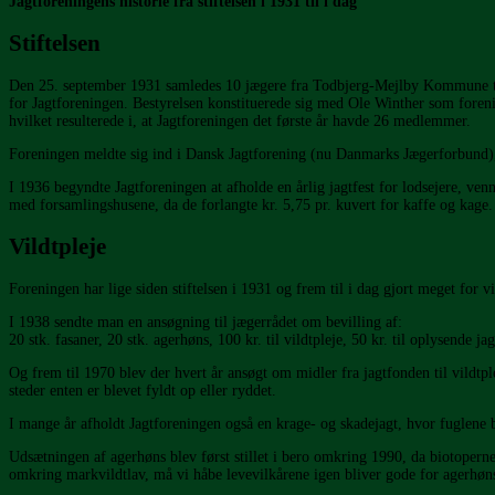
Jagtforeningens historie fra stiftelsen i 1931 til i dag
Stiftelsen
Den 25. september 1931 samledes 10 jægere fra Todbjerg-Mejlby Kommune til 
for Jagtforeningen. Bestyrelsen konstituerede sig med Ole Winther som forenin
hvilket resulterede i, at Jagtforeningen det første år havde 26 medlemmer.
Foreningen meldte sig ind i Dansk Jagtforening (nu Danmarks Jægerforbund), 
I 1936 begyndte Jagtforeningen at afholde en årlig jagtfest for lodsejere, ve
med forsamlingshusene, da de forlangte kr. 5,75 pr. kuvert for kaffe og kage. 
Vildtpleje
Foreningen har lige siden stiftelsen i 1931 og frem til i dag gjort meget for v
I 1938 sendte man en ansøgning til jægerrådet om bevilling af:
20 stk. fasaner, 20 stk. agerhøns, 100 kr. til vildtpleje, 50 kr. til oplysende j
Og frem til 1970 blev der hvert år ansøgt om midler fra jagtfonden til vildtp
steder enten er blevet fyldt op eller ryddet.
I mange år afholdt Jagtforeningen også en krage- og skadejagt, hvor fuglene b
Udsætningen af agerhøns blev først stillet i bero omkring 1990, da biotopern
omkring markvildtlav, må vi håbe levevilkårene igen bliver gode for agerhøns