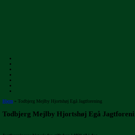
Gå
til
indhold
Hjem
»
Todbjerg Mejlby Hjortshøj Egå Jagtforening
Todbjerg Mejlby Hjortshøj Egå Jagtforen