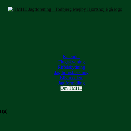
Kalender
Flugtskydning
Riffelskydning
Jagthornsblæsning
Bliv medlem
Jagtformidling
Om TMHE
ing