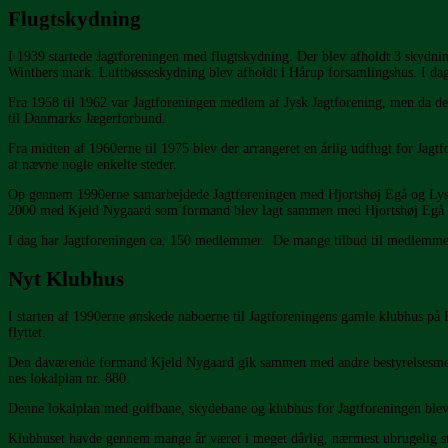
Flugtskydning
I 1939 startede Jagtforeningen med flugtskydning. Der blev afholdt 3 skydnin
Winthers mark. Luftbøsseskydning blev afholdt i Hårup forsamlingshus. I dag
Fra 1958 til 1962 var Jagtforeningen medlem af Jysk Jagtforening, men da d
til Danmarks Jægerforbund.
Fra midten af 1960erne til 1975 blev der arrangeret en årlig udflugt for Jag
at nævne nogle enkelte steder.
Op gennem 1990erne samarbejdede Jagtforeningen med Hjortshøj Egå og Lystr
2000 med Kjeld Nygaard som formand blev lagt sammen med Hjortshøj Egå Ja
I dag har Jagtforeningen ca. 150 medlemmer. De mange tilbud til medlemmerne
Nyt Klubhus
I starten af 1990erne ønskede naboerne til Jagtforeningens gamle klubhus på 
flyttet.
Den daværende formand Kjeld Nygaard gik sammen med andre bestyrelsesmedle
nes lokalplan nr. 880.
Denne lokalplan med golfbane, skydebane og klubhus for Jagtforeningen blev en
Klubhuset havde gennem mange år været i meget dårlig, nærmest ubrugelig stan