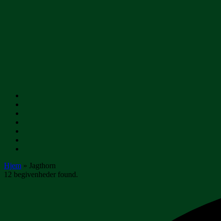
Gå
til
indhold
Hjem
»
Jagthorn
12 begivenheder found.