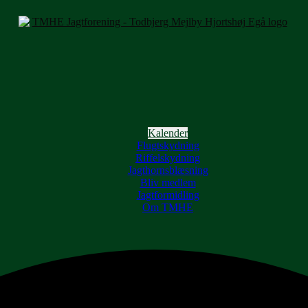
Kalender
Flugtskydning
Riffelskydning
Jagthornsblæsning
Bliv medlem
Jagtformidling
Om TMHE