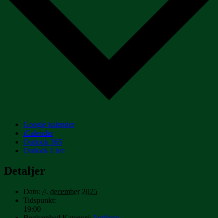
Google kalender
iCalendar
Outlook 365
Outlook Live
Detaljer
Dato:
4. december 2025
Tidspunkt:
19:00
Begivenhed Kategori:
Jagthorn