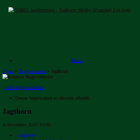
Gå
til
indhold
Menu
Hjem
»
Begivenheder
»
Jagthorn
« Alle Begivenheder
Denne begivenhed er allerede afholdt.
Jagthorn
4. december 2025 19:00
«
Jagthorn