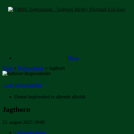
Gå
til
indhold
Menu
Hjem
»
Begivenheder
»
Jagthorn
« Alle Begivenheder
Denne begivenhed er allerede afholdt.
Jagthorn
21. august 2025 19:00
«
Flugtskydning