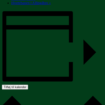
Hjortebanen i Allingåbro
»
Tilføj til kalender