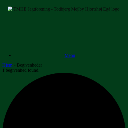
Gå
til
indhold
Menu
Hjem
»
Begivenheder
1 begivenhed found.