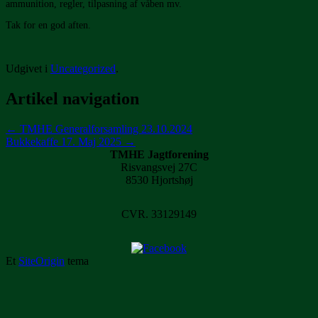
ammunition, regler, tilpasning af våben mv.
Tak for en god aften.
Udgivet i
Uncategorized
.
Artikel navigation
←
TMHE Generalforsamling 23.10.2024
Bukkekaffe 17. Maj 2025
→
TMHE Jagtforening
Risvangsvej 27C
8530 Hjortshøj
CVR. 33129149
Et
SiteOrigin
tema