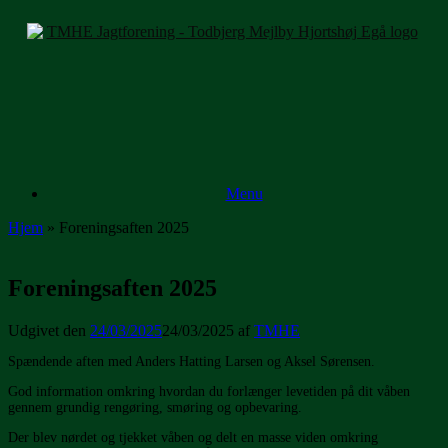
Gå
til
indhold
Menu
Hjem
»
Foreningsaften 2025
Foreningsaften 2025
Udgivet den
24/03/2025
24/03/2025
af
TMHE
Spændende aften med Anders Hatting Larsen og Aksel Sørensen.
God information omkring hvordan du forlænger levetiden på dit våben
gennem grundig rengøring, smøring og opbevaring.
Der blev nørdet og tjekket våben og delt en masse viden omkring