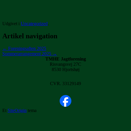
Udgivet i
Uncategorized
.
Artikel navigation
←
Foreningsaften 2025
Sommerarrangement 2025
→
TMHE Jagtforening
Risvangsvej 27C
8530 Hjortshøj
CVR. 33129149
Et
SiteOrigin
tema