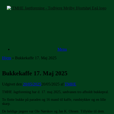
Gå
til
indhold
Menu
Hjem
»
Bukkekaffe 17. Maj 2025
Bukkekaffe 17. Maj 2025
Udgivet den
20/05/2025
20/05/2025
af
TMHE
TMHE Jagtforening har d. 17. maj 2025, sædvanen tro afholdt bukkepral.
To flotte bukke på paraden og 16 mand til kaffe, rundstykker og en lille
skarp.
De heldige jægere var Ole Nørskov og Jan K. Olesen. Tillykke til dem.